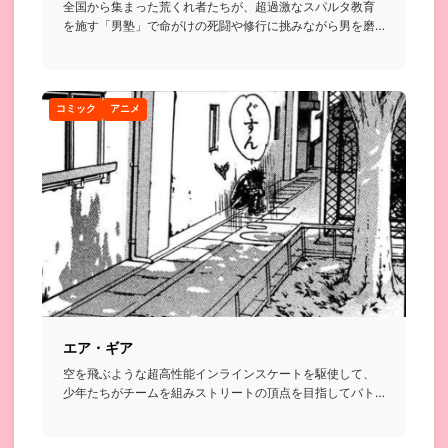
全国から集まった荒くれ者たちが、超過激なスパルタ教育
を施す「男塾」で命がけの死闘や修行に挑みながら男を磨
いていく格闘漫画...
コミック
アニメ
エア・ギア
空を飛ぶような超高性能インラインスケートを駆使して、
少年たちがチームを組みストリートの頂点を目指してバト
ルを繰り広げるお...