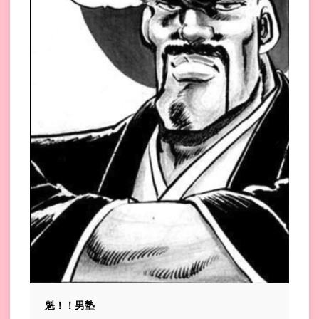
魁！！男塾