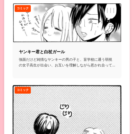
コミック
ヤンキー君と白杖ガール
強面だけど純情なヤンキーの男の子と、盲学校に通う弱視
の女子高生が出会い、お互いを理解しながら惹かれ合って
いくお話...
コミック