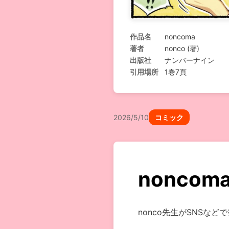
作品名
noncoma
著者
nonco (著)
出版社
ナンバーナイン
引用場所
1巻7頁
2026/5/10
コミック
noncom
nonco先生がSNS