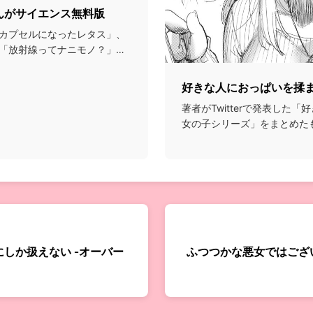
んがサイエンス無料版
カプセルになったレタス」、
「放射線ってナニモノ？」を
好きな人におっぱいを揉
著者がTwitterで発表した
女の子シリーズ」をまとめたもの
えない ‐オーバー
ふつつかな悪女ではござ