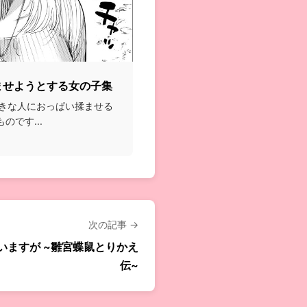
ませようとする女の子集
「好きな人におっぱい揉ませる
です...
次の記事 →
いますが ~雛宮蝶鼠とりかえ
伝~