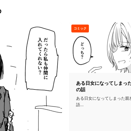
め
コミック
ある日女になってしまっ
の話
ある日女になってしまった親
語...