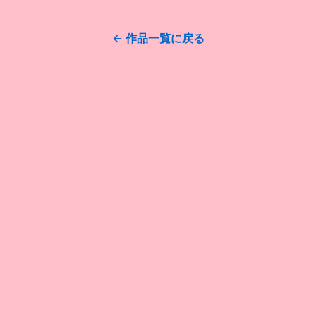
← 作品一覧に戻る