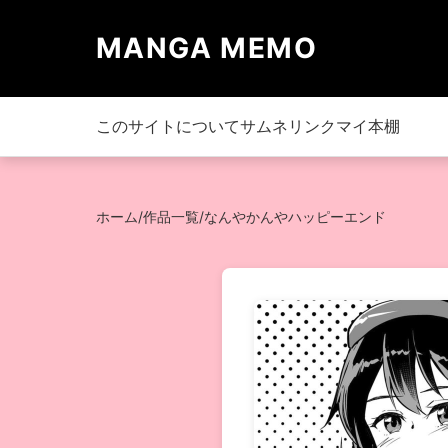
MANGA MEMO
このサイトについて
サムネリンク
マイ本棚
ホーム
/
作品一覧
/
なんやかんやハッピーエンド