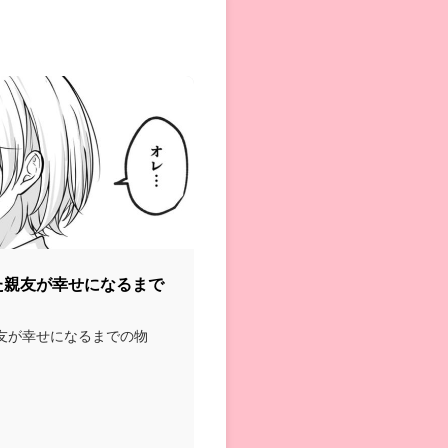
た親友が幸せになるまで
友が幸せになるまでの物