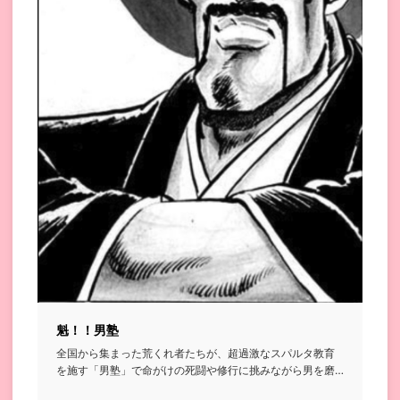
魁！！男塾
全国から集まった荒くれ者たちが、超過激なスパルタ教育
を施す「男塾」で命がけの死闘や修行に挑みながら男を磨
いていく格闘漫画...