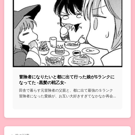
冒険者になりたいと都に出て行った娘がSランクに
なってた -黒髪の戦乙女-
田舎で暮らす元冒険者の父親と、都に出て最強のＳランク
冒険者になった愛娘が、お互い大好きすぎてなかなか再会
できずすれ違って...