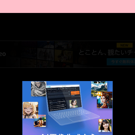
AMAZON PR
厳選 PR