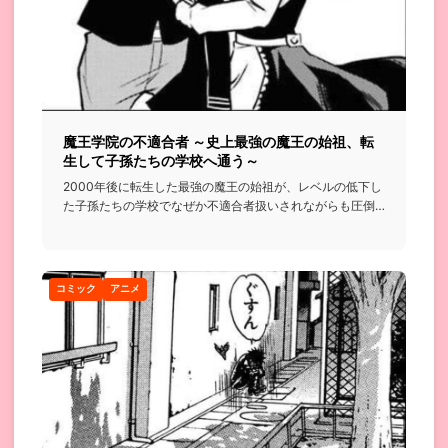
魔王学院の不適合者 ～史上最強の魔王の始祖、転
生して子孫たちの学校へ通う～
2000年後に転生した最強の魔王の始祖が、レベルの低下し
た子孫たちの学校でなぜか不適合者扱いされながらも圧倒
的な実力で無...
コミック
アニメ