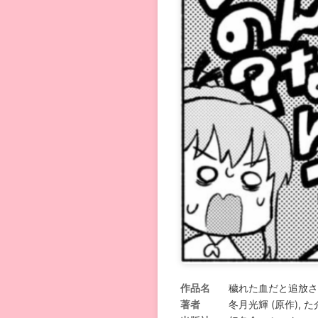
作品名
穢れた血だと追放さ
著者
冬月光輝 (原作), た