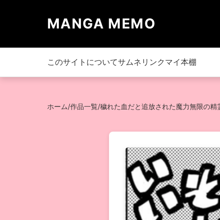
MANGA MEMO
このサイトについて
サムネリンク
マイ本棚
ホーム
/
作品一覧
/
穢れた血だと追放された魔力無限の精