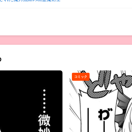
ト
め
コミック