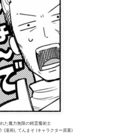
れた魔力無限の精霊魔術士
介 (漫画), てんまそ (キャラクター原案)