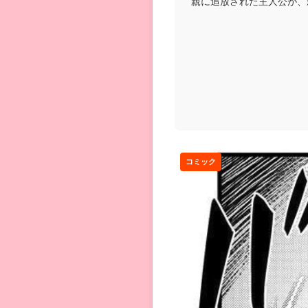
親に追放された主人公が、
て大活躍し、実家を後...
コミック