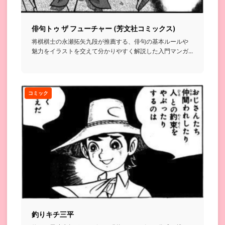
俳句トゥ ザ フューチャー (芳文社コミックス)
将棋棋士の永瀬拓矢九段が推薦する、俳句の基本ルールや
魅力をイラストを交えて分かりやすく解説した入門マンガ...
コミック
釣りキチ三平