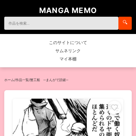
MANGA MEMO
🔍
このサイトについて
サムネリンク
マイ本棚
ホーム
/
作品一覧
/
蟹工船 ─まんがで読破─