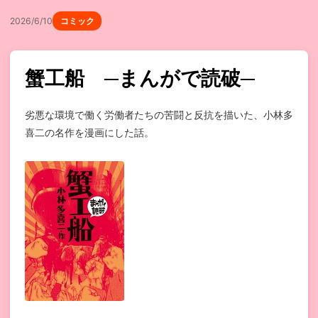
2026/6/10
コミック
蟹工船 ─まんがで読破─
劣悪な環境で働く労働者たちの苦闘と反抗を描いた、小林多
喜二の名作を漫画にした話。