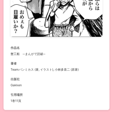
作品名
蟹工船 ─まんがで読破─
著者
Teamバンミカス (著, イラスト), 小林多喜二 (原著)
出版社
Gakken
引用場所
1巻11頁