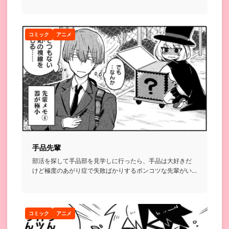
暗躍する話...
コミック
アニメ
手品先輩
部活を探して手品部を見学しに行ったら、手品は大好きだ
けど極度のあがり症で失敗ばかりするポンコツな先輩がい
て、無理やり助手...
コミック
アニメ