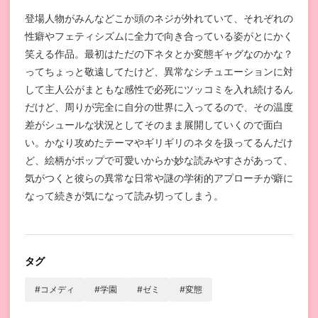
登場人物がみんなどこか頭のネジが外れていて、それぞれの
性癖やフェティシズムに全力で向き合っている姿がとにかく
笑える作品。最初はただの下ネタとか変態ギャグなのかな？
ってちょっと敬遠してたけど、異常なシチュエーションに対
して主人公がまともな感性で必死にツッコミを入れ続けるん
だけど、周りが完全に自分の世界に入ってるので、その温度
差がシュールな状況としてそのまま展開していくので面白
い。かなり攻めたテーマやギリギリのネタを扱ってるんだけ
ど、絵柄がポップで可愛いからか妙な読みやすさがあって、
気がつくと彼らの異常な日常や謎の学術的アプローチが癖に
なって続きが気になって読み切ってしまう。
タグ
#コメディ
#学園
#ゼミ
#変態