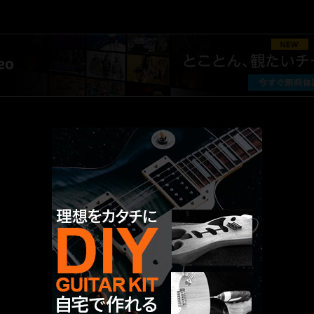
AMAZON PR
厳選 PR