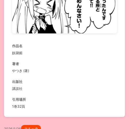
作品名
奴隷姫
著者
やつき (著)
出版社
講談社
引用場所
1巻32頁
2026/1/26
コミック