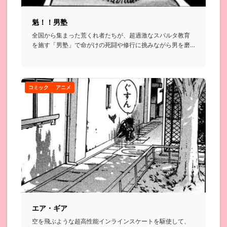
魁！！男塾
全国から集まった荒くれ者たちが、超過激なスパルタ教育
を施す「男塾」で命がけの死闘や修行に挑みながら男を磨
いていく格闘漫画...
コミック
アニメ
エア・ギア
空を飛ぶような超高性能インラインスケートを駆使して、