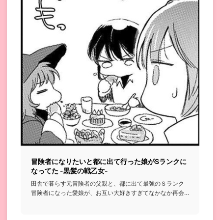
冒険者になりたいと都に出て行った娘がSランクに
なってた -黒髪の戦乙女-
田舎で暮らす元冒険者の父親と、都に出て最強のＳランク
冒険者になった愛娘が、お互い大好きすぎてなかなか再会
できずすれ違って...