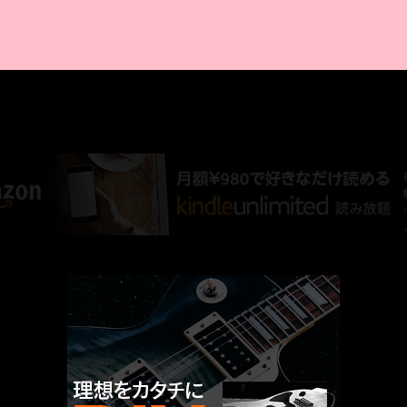
AMAZON PR
厳選 PR