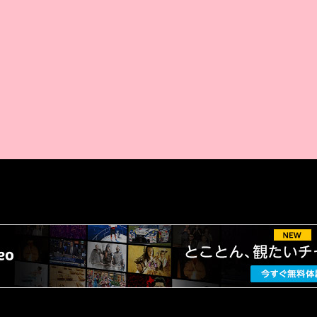
AMAZON PR
厳選 PR