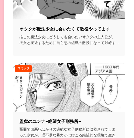
オタクが魔法少女に会いたくて敵役やってます
推しの魔法少女にどうしても会いたいオタクの主人公が、
彼女と接近するために自ら悪の組織の敵役になって対峙す
ることにするって...
コミック
監獄のユンナ~絶望女子刑務所~
冤罪で凶悪犯ばかりの過酷な女子刑務所に収監されてしま
った少女が、理不尽な暴力がはびこる絶望的な環境で生き