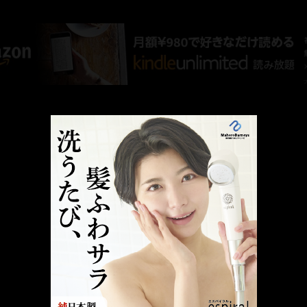
AMAZON PR
厳選 PR