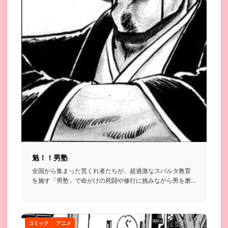
魁！！男塾
全国から集まった荒くれ者たちが、超過激なスパルタ教育
を施す「男塾」で命がけの死闘や修行に挑みながら男を磨
いていく格闘漫画...
コミック
アニメ