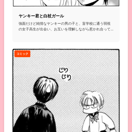
ヤンキー君と白杖ガール
強面だけど純情なヤンキーの男の子と、盲学校に通う弱視
の女子高生が出会い、お互いを理解しながら惹かれ合って
いくお話...
コミック