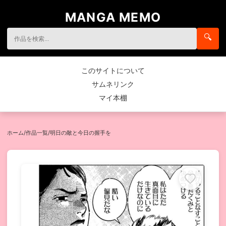
MANGA MEMO
🔍
このサイトについて
サムネリンク
マイ本棚
ホーム
/
作品一覧
/
明日の敵と今日の握手を