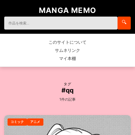
MANGA MEMO
🔍
このサイトについて
サムネリンク
マイ本棚
タグ
#qq
1件の記事
コミック
アニメ