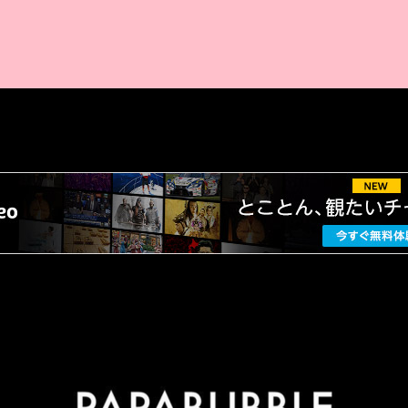
AMAZON PR
厳選 PR