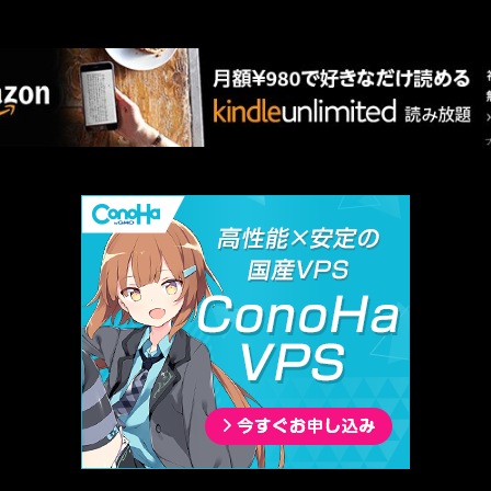
AMAZON PR
厳選 PR