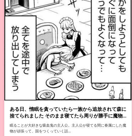
ある日、惰眠を貪っていたら一族から追放されて森に
捨てられました そのまま寝てたら周りが勝手に魔物
の国を作ってたけど、私は気にせず今日も眠ります
眠ることが大好きな吸血鬼の主人公。主人公が寝てる間に眷属にした魔
物が頑張って、国をつくっていく話...