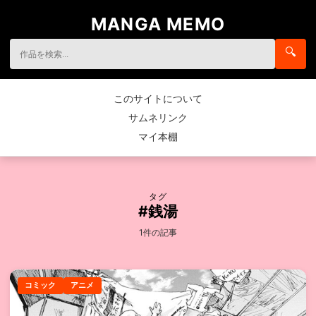
MANGA MEMO
🔍
このサイトについて
サムネリンク
マイ本棚
タグ
#銭湯
1件の記事
コミック
アニメ