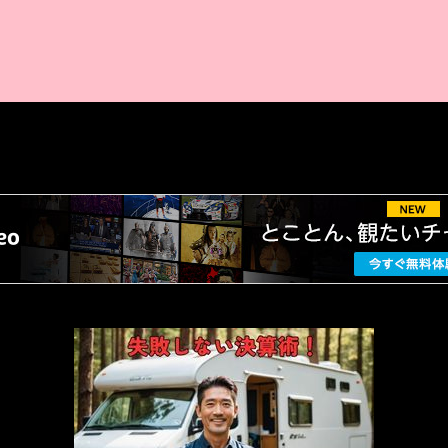
AMAZON PR
厳選 PR