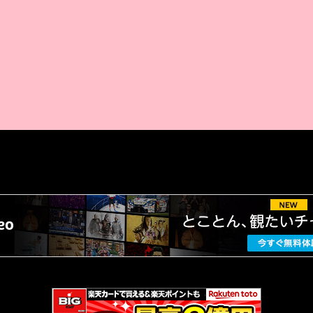
AMAZON PR
厳選 PR