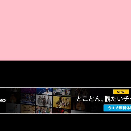
AMAZON PR
厳選 PR