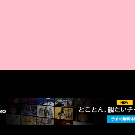
AMAZON PR
厳選 PR