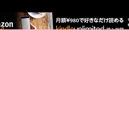
AMAZON PR
厳選 PR