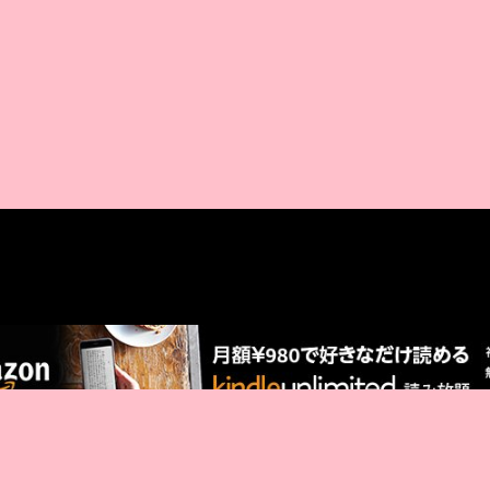
AMAZON PR
厳選 PR