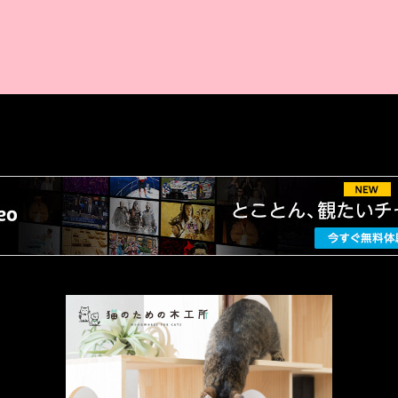
AMAZON PR
厳選 PR