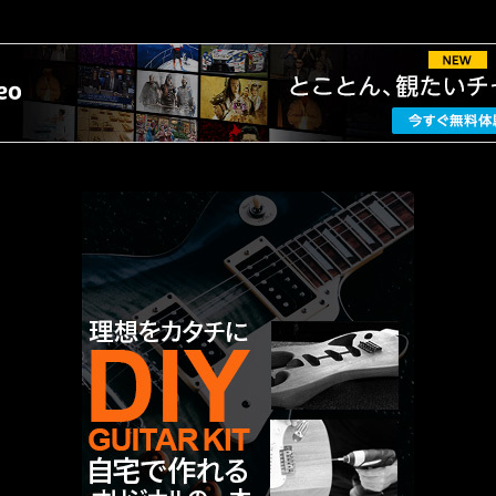
AMAZON PR
厳選 PR