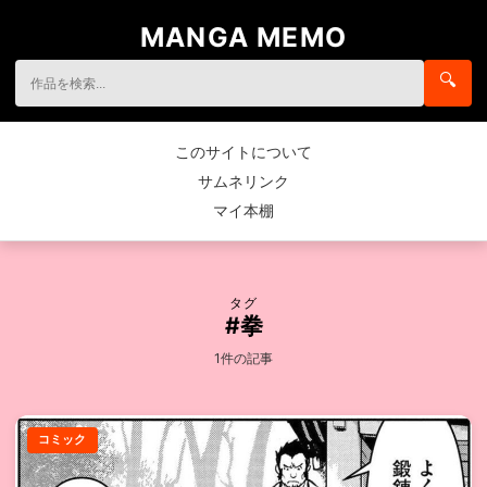
MANGA MEMO
🔍
このサイトについて
サムネリンク
マイ本棚
タグ
#拳
1件の記事
コミック