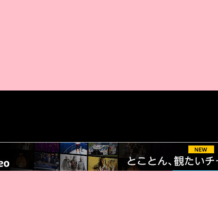
AMAZON PR
厳選 PR