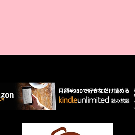
AMAZON PR
厳選 PR