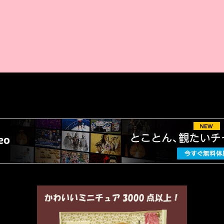
AMAZON PR
厳選 PR