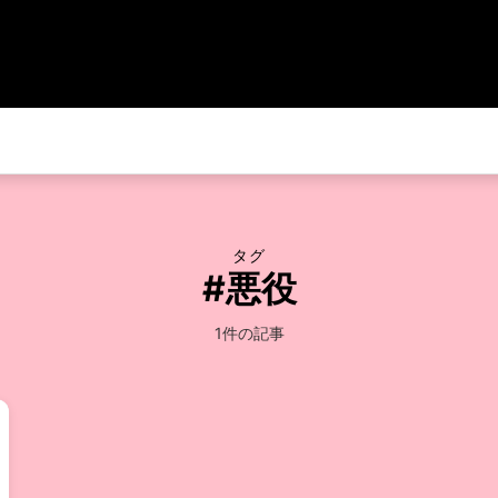
タグ
#悪役
1件の記事