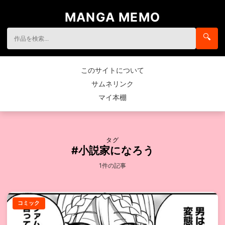
MANGA MEMO
🔍
このサイトについて
サムネリンク
マイ本棚
タグ
#小説家になろう
1件の記事
コミック