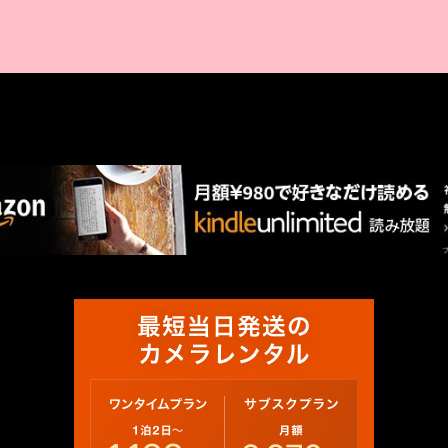
AMAZON PR
厳選 PR