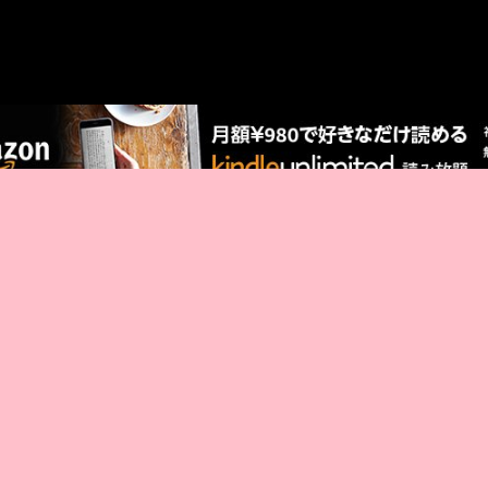
AMAZON PR
厳選 PR