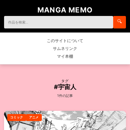
MANGA MEMO
🔍
このサイトについて
サムネリンク
マイ本棚
タグ
#宇宙人
1件の記事
コミック
アニメ