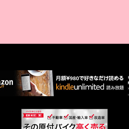
AMAZON PR
厳選 PR