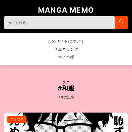
MANGA MEMO
🔍
このサイトについて
サムネリンク
マイ本棚
タグ
#和服
3件の記事
コミック