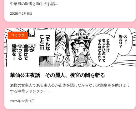
中華風の医者と助手のお話...
2026年2月6日
コミック
華仙公主夜話 その麗人、後宮の闇を斬る
酒楼の女主人である主人公が正体を隠しながら幼い次期皇帝を助けよう
する中華ファンタジー...
2025年12月11日