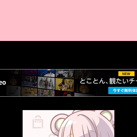
AMAZON PR
厳選 PR