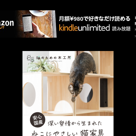
AMAZON PR
厳選 PR