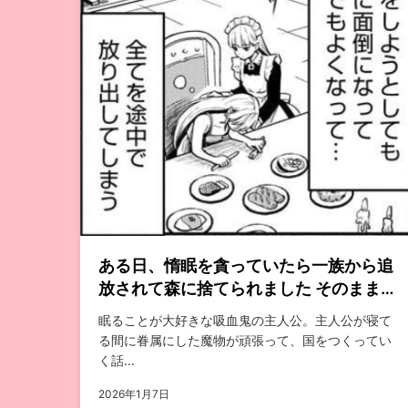
ある日、惰眠を貪っていたら一族から追
放されて森に捨てられました そのまま寝
てたら周りが勝手に魔物の国を作ってた
眠ることが大好きな吸血鬼の主人公。主人公が寝て
けど、私は気にせず今日も眠ります
る間に眷属にした魔物が頑張って、国をつくってい
く話...
2026年1月7日