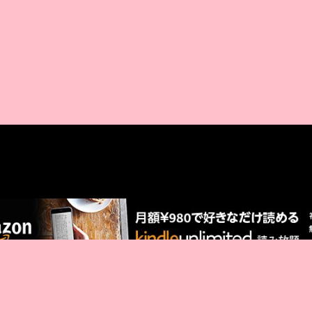
AMAZON PR
厳選 PR