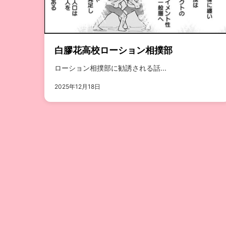
白膠花高校ローション相撲部
ローション相撲部に勧誘される話...
2025年12月18日