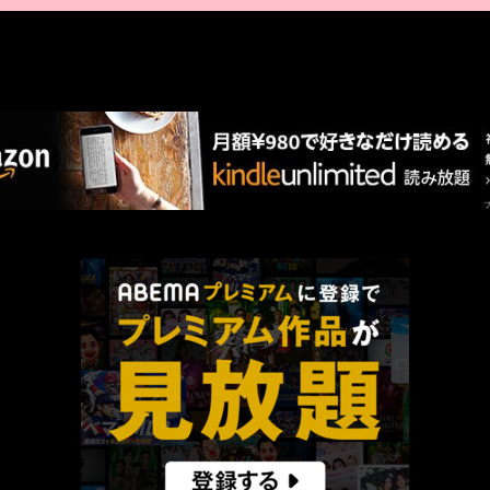
AMAZON PR
厳選 PR