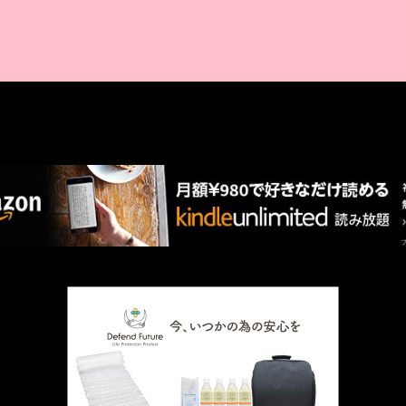
AMAZON PR
厳選 PR