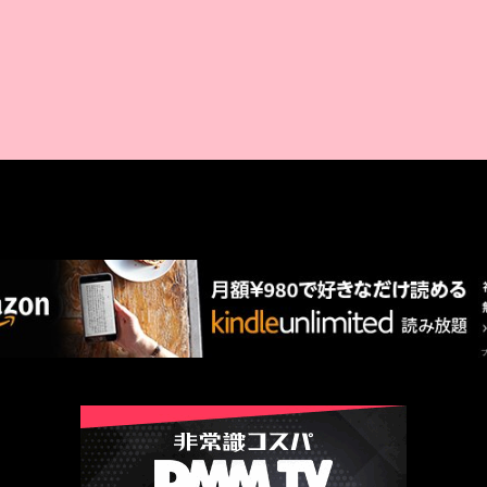
AMAZON PR
厳選 PR