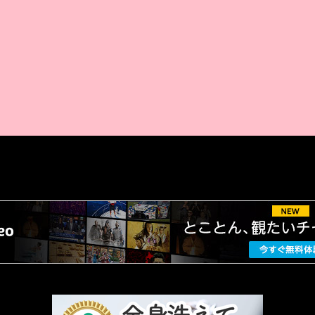
AMAZON PR
厳選 PR