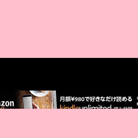
AMAZON PR
厳選 PR