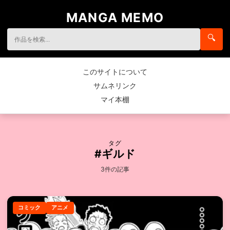
MANGA MEMO
🔍
このサイトについて
サムネリンク
マイ本棚
タグ
#ギルド
3件の記事
コミック
アニメ