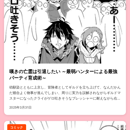
嘆きの亡霊は引退したい ～最弱ハンターによる最強
パーティ育成術～
幼馴染とともに上京し、冒険者としてギルドを立ち上げて、なんだかん
だ都合よく物事が進んでしまい、周りに実力を誤解されながらギルドマ
スターになったクライがゲロ吐きそうなプレッシャーに耐えながら右往
左往する...
2025年3月31日
コミック