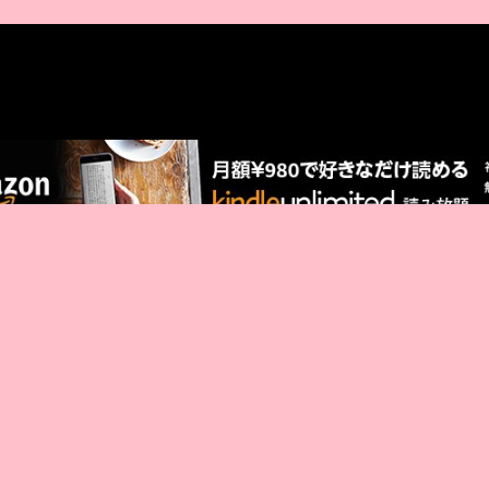
AMAZON PR
厳選 PR