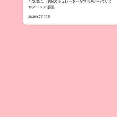
た陰謀に、凄腕のキュレーターが立ち向かっていく
サスペンス漫画。...
2026年7月10日