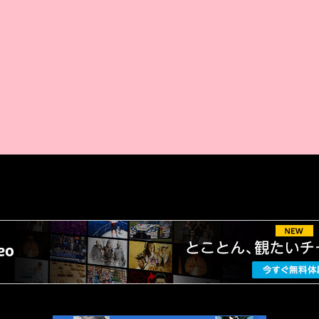
AMAZON PR
厳選 PR