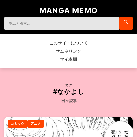
MANGA MEMO
🔍
このサイトについて
サムネリンク
マイ本棚
タグ
#なかよし
1件の記事
コミック
アニメ