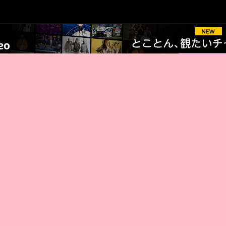
AMAZON PR
厳選 PR