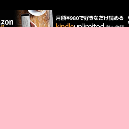
AMAZON PR
厳選 PR