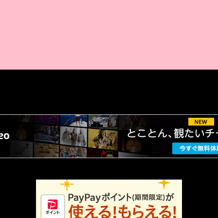
AMAZON PR
厳選 PR